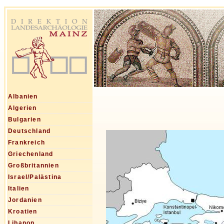
Albanien
Algerien
Bulgarien
Deutschland
Frankreich
Griechenland
Großbritannien
Israel/Palästina
Italien
Jordanien
Kroatien
Libanon