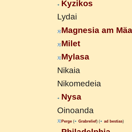
Kyzikos
Lydai
Magnesia am Mäa
Milet
Mylasa
Nikaia
Nikomedeia
Nysa
Oinoanda
Perge
(
Grabrelief
) (
ad bestias
)
Philadelphia