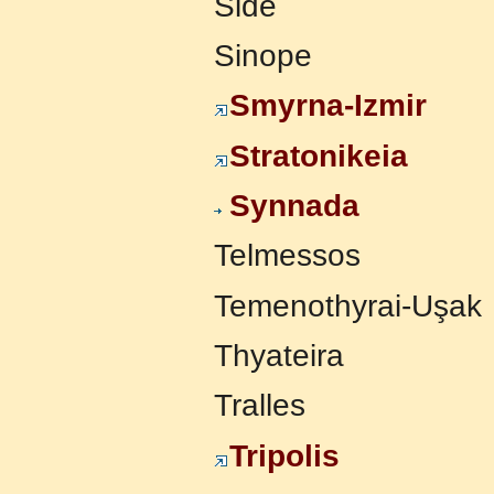
Side
Sinope
Smyrna-Izmir
Stratonikeia
Synnada
Telmessos
Temenothyrai-Uşak
Thyateira
Tralles
Tripolis