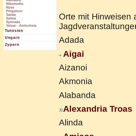
Mastaura
Nikomedia
Nysa
Pergamon
Orte mit Hinweisen 
Satala
Saittai
Synnada
Jagdveranstaltunge
Yalvac - Antiocheia
Tunesien
Adada
Ungarn
Zypern
Aigai
Aizanoi
Akmonia
Alabanda
Alexandria Troas
Alinda