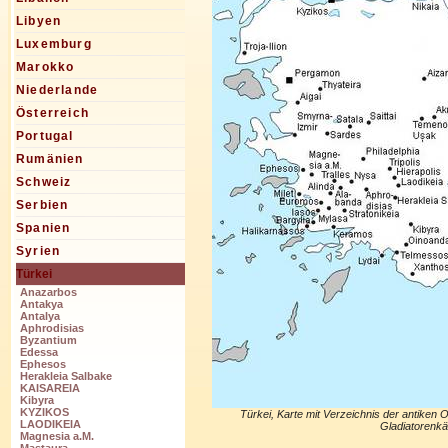
Libyen
Luxemburg
Marokko
Niederlande
Österreich
Portugal
Rumänien
Schweiz
Serbien
Spanien
Syrien
Türkei
Anazarbos
Antakya
Antalya
Aphrodisias
Byzantium
Edessa
Ephesos
Herakleia Salbake
KAISAREIA
Kibyra
KYZIKOS
Türkei, Karte mit Verzeichnis der antiken 
LAODIKEIA
Gladiatorenkä
Magnesia a.M.