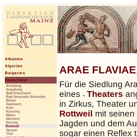
Albanien
ARAE FLAVIAE, 
Algerien
Bulgarien
Deutschland
Für die Siedlung Ar
Arnsburg
Augsburg
eines
Theaters
ang
Bad Kreuznach
Bad Neuenahr-Ahrweiler
Birten
in Zirkus, Theater 
Dambach
Köln
Rottweil
mit seinen
Künzing
Mainz
Mechern
Jagden und dem Auft
Nennig
Rottweil
Speyer
sogar einen Reflex 
Trier