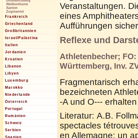
Unterkirchberg
Veranstaltungen. Di
Weißenthurm
Xanten
Zugmantel
eines Amphitheaters
Frankreich
Aufführungen sicherl
Griechenland
Großbritannien
Reflexe und Darst
Israel/Palästina
Italien
Jordanien
Athletenbecher; FO:
Kroatien
Württemberg, Inv. ZV
Libanon
Libyen
Fragmentarisch erhal
Luxemburg
Marokko
bezeichneten Athlet
Niederlande
-A und O--- erhalte
Österreich
Portugal
Literatur: A.B. Fol
Rumänien
spectacles tétrouves
Schweiz
Serbien
en Allemagne: un ap
Spanien