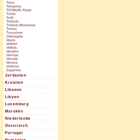
Terni
Terracina
TICINUM, Pavia
Tivoli
Todi
Trebula
Trebula Mutuesca
Trento
Tusculum
Urbisaglia
Vasto
Velletri
Velleia
Venafro
Venosa
Vercelli
Verona
Volterra
Zagarolo
Jordanien
Kroatien
Libanon
Libyen
Luxemburg
Marokko
Niederlande
Österreich
Portugal