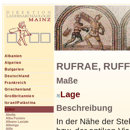
Albanien
RUFRAE, RUFFRI
Algerien
Bulgarien
Deutschland
Maße
Frankreich
Griechenland
Lage
Großbritannien
Israel/Palästina
Beschreibung
Italien
Abella
Alba Fucens
In der Nähe der Stel
Albano Laziale
Albenga
Alife