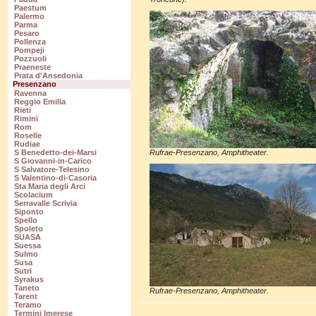
Paestum
Palermo
Parma
Pesaro
Pollenza
Pompeji
Pozzuoli
Praeneste
Prata d'Ansedonia
Presenzano
Ravenna
Reggio Emilia
Rieti
Rimini
Rom
Roselle
Rudiae
Rufrae-Presenzano, Amphitheater.
S Benedetto-dei-Marsi
S Giovanni-in-Carico
S Salvatore-Telesino
S Valentino-di-Casoria
Sta Maria degli Arci
Scolacium
Serravalle Scrivia
Siponto
Spello
Spoleto
SUASA
Suessa
Sulmo
Susa
Sutri
Syrakus
Taneto
Rufrae-Presenzano, Amphitheater.
Tarent
Teramo
Termini Imerese