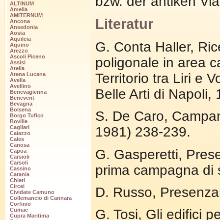
bzw. der antiken Vi
ALTINUM
Amelia
AMITERNUM
Literatur
Ancona
Ansedonia
Aosta
Aquileia
G. Conta Haller, Rice
Aquino
Arezzo
Ascoli Piceno
poligonale in area c
Assisi
Atella
Territorio tra Liri e
Atena Lucana
Avella
Avellino
Belle Arti di Napoli,
Benevagienna
Benevent
Bevagna
Bolsena
S. De Caro, Campani
Borgo Tufico
Boville
1981) 238-239.
Cagliari
Caiazzo
Cales
Canosa
G. Gasperetti, Prese
Capua
Carsioli
Carsoli
prima campagna di 
Cassino
Catania
Chieti
Circei
D. Russo, Presenza
Cividate Camuno
Collemancio di Cannara
Corfinio
G. Tosi, Gli edifici 
Cumae
Cupra Maritima