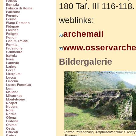
Eclano
180 Taf. III 116-118.
Egnazia
Fabrica di Roma
Falerone
Ferento
weblinks:
Fermo
Fiano Romano
Fidenae
Florenz
archemail
Foligno
Fondi
Forum Traiani
www.osservarcheo
Formia
Frosinone
Grumento
Isernia
Bildergalerie
Ivrea
Lanuvio
Larino
Lecce
Liternum
Lucca
Luceria
Lucus Feroniae
Luni
Mailand
Minturnae
Monteleone
Neapel
Nocera
Nola
Norcia
Ofena
Ordona
Osimo
Ostia
Rufrae-Presenzano, Amphitheater (Bild: Giusep
Otricoli
Troncone).
Padua