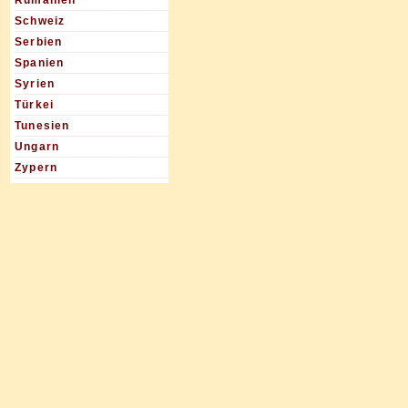
Rumänien
Schweiz
Serbien
Spanien
Syrien
Türkei
Tunesien
Ungarn
Zypern