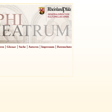
|
|
|
|
|
ren
Glossar
Suche
Autoren
Impressum
Datenschutz