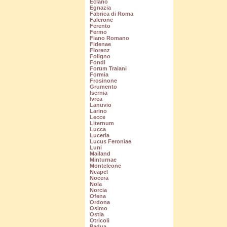
Eclano
Egnazia
Fabrica di Roma
Falerone
Ferento
Fermo
Fiano Romano
Fidenae
Florenz
Foligno
Fondi
Forum Traiani
Formia
Frosinone
Grumento
Isernia
Ivrea
Lanuvio
Larino
Lecce
Liternum
Lucca
Luceria
Lucus Feroniae
Luni
Mailand
Minturnae
Monteleone
Neapel
Nocera
Nola
Norcia
Ofena
Ordona
Osimo
Ostia
Otricoli
Padua