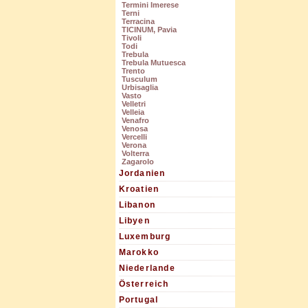
Termini Imerese
Terni
Terracina
TICINUM, Pavia
Tivoli
Todi
Trebula
Trebula Mutuesca
Trento
Tusculum
Urbisaglia
Vasto
Velletri
Velleia
Venafro
Venosa
Vercelli
Verona
Volterra
Zagarolo
Jordanien
Kroatien
Libanon
Libyen
Luxemburg
Marokko
Niederlande
Österreich
Portugal