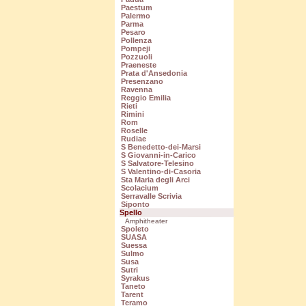
Paestum
Palermo
Parma
Pesaro
Pollenza
Pompeji
Pozzuoli
Praeneste
Prata d'Ansedonia
Presenzano
Ravenna
Reggio Emilia
Rieti
Rimini
Rom
Roselle
Rudiae
S Benedetto-dei-Marsi
S Giovanni-in-Carico
S Salvatore-Telesino
S Valentino-di-Casoria
Sta Maria degli Arci
Scolacium
Serravalle Scrivia
Siponto
Spello
Amphitheater
Spoleto
SUASA
Suessa
Sulmo
Susa
Sutri
Syrakus
Taneto
Tarent
Teramo