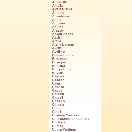
ALTINUM
Amelia
AMITERNUM
Ancona
Ansedonia
Aosta
Aquileia
Aquino
Arezzo
Ascoli Piceno
Assisi
Atella
Atena Lucana
Avella
Avellino
Benevagienna
Benevent
Bevagna
Bolsena
Borgo Tufico
Boville
Cagliari
Caiazzo
Cales
Canosa
Capua
Carsioli
Carsoli
Cassino
Catania
Chieti
Circei
Cividate Camuno
Collemancio di Cannara
Corfinio
Cumae
Cupra Maritima