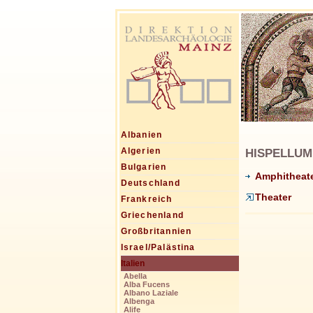
Albanien
HISPELLUM, 
Algerien
Bulgarien
Amphitheat
Deutschland
Theater
Frankreich
Griechenland
Großbritannien
Israel/Palästina
Italien
Abella
Alba Fucens
Albano Laziale
Albenga
Alife