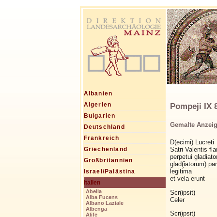
Albanien
Pompeji IX 8
Algerien
Bulgarien
Gemalte Anzeig
Deutschland
Frankreich
D(ecimi) Lucreti
Satri Valentis fl
Griechenland
perpetui gladiato
Großbritannien
glad(iatorum) par
legitima
Israel/Palästina
et vela erunt
Italien
Abella
Scr(ipsit)
Alba Fucens
Celer
Albano Laziale
Albenga
Scr(ipsit)
Alife