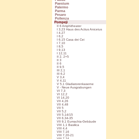
Paestum
Palermo
Parma
Pesaro
Pollenza
Pompeji
II 6 Amphitheater
I 3,23 Haus des Actius Anicetus
I 4,27
I 6,2
I 6,15 Casa dei Cei
I 7,10
I 8,5
I 9,13
I 12,11
II 2, 2+5
II 3
II 6
II 9,5
III 2,1
III 6,2
V 3,4
V 4,11
V 5,1 Gladiatorenkaserne
V - Neue Ausgrabungen
VI 7,3
VI 12,2
VI 14,20
VII 4,26
VII 4,48
VII 5
VII 5,2
VII 5,14/15
VII 6,34-35
VII 9,1 Eumachia-Gebäude
VIII 1,1 Basilica
VIII 4,4
VIII 7,16
VIII 7,20-21
VIII 7,24