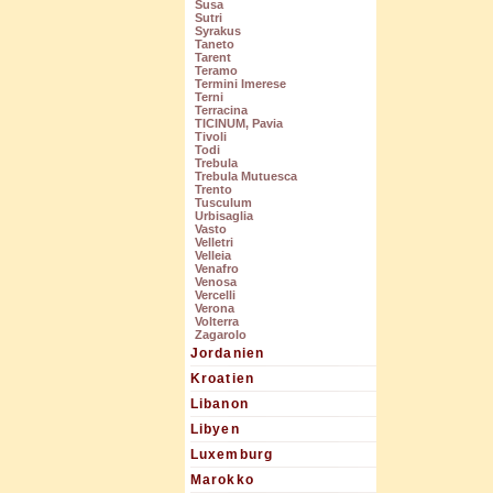
Susa
Sutri
Syrakus
Taneto
Tarent
Teramo
Termini Imerese
Terni
Terracina
TICINUM, Pavia
Tivoli
Todi
Trebula
Trebula Mutuesca
Trento
Tusculum
Urbisaglia
Vasto
Velletri
Velleia
Venafro
Venosa
Vercelli
Verona
Volterra
Zagarolo
Jordanien
Kroatien
Libanon
Libyen
Luxemburg
Marokko