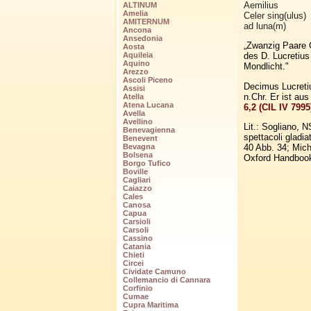
Aemilius
ALTINUM
Amelia
Celer sing(ulus)
AMITERNUM
ad luna(m)
Ancona
Ansedonia
„Zwanzig Paare 
Aosta
des D. Lucretius
Aquileia
Aquino
Mondlicht."
Arezzo
Ascoli Piceno
Decimus Lucretiu
Assisi
n.Chr. Er ist aus
Atella
Atena Lucana
6,2 (CIL IV 7995
Avella
Avellino
Lit.: Sogliano, 
Benevagienna
spettacoli gladia
Benevent
40 Abb. 34; Mich
Bevagna
Bolsena
Oxford Handbook
Borgo Tufico
Boville
Cagliari
Caiazzo
Cales
Canosa
Capua
Carsioli
Carsoli
Cassino
Catania
Chieti
Circei
Cividate Camuno
Collemancio di Cannara
Corfinio
Cumae
Cupra Maritima