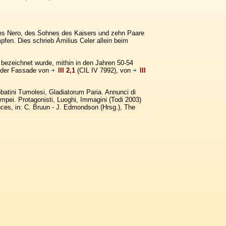
des Nero, des Sohnes des Kaisers und zehn Paare
pfen. Dies schrieb Ämilius Celer allein beim
bezeichnet wurde, mithin in den Jahren 50-54
n der Fassade von
III 2,1
(CIL IV 7992), von
III
batini Tumolesi, Gladiatorum Paria. Annunci di
Pompei. Protagonisti, Luoghi, Immagini (Todi 2003)
ces, in: C. Bruun - J. Edmondson (Hrsg.), The