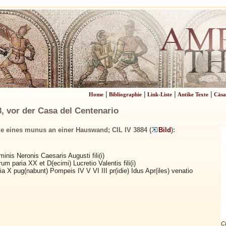
|
|
|
|
Home
Bibliographie
Link-Liste
Antike Texte
Cäsa
, vor der Casa del Centenario
e eines munus an einer Hauswand; CIL IV 3884 (
Bild
):
aminis Neronis Caesaris Augusti fili(i)
rum paria XX et D(ecimi) Lucretio Valentis fili(i)
ia X pug(nabunt) Pompeis IV V VI III pr(idie) Idus Apr(iles) venatio
CI