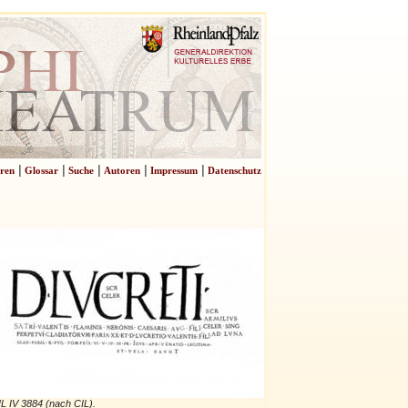
|
|
|
|
|
ren
Glossar
Suche
Autoren
Impressum
Datenschutz
L IV 3884 (nach CIL).