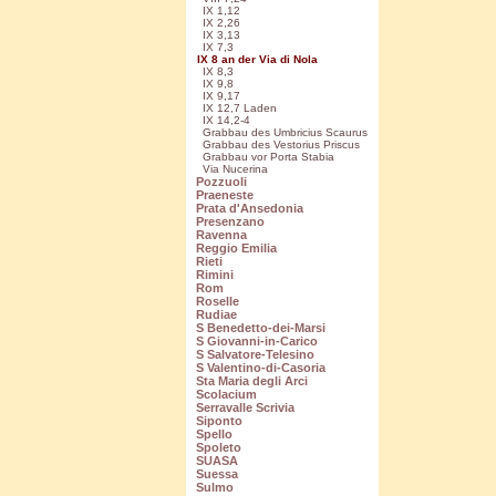
IX 1,12
IX 2,26
IX 3,13
IX 7,3
IX 8 an der Via di Nola
IX 8,3
IX 9,8
IX 9,17
IX 12,7 Laden
IX 14,2-4
Grabbau des Umbricius Scaurus
Grabbau des Vestorius Priscus
Grabbau vor Porta Stabia
Via Nucerina
Pozzuoli
Praeneste
Prata d'Ansedonia
Presenzano
Ravenna
Reggio Emilia
Rieti
Rimini
Rom
Roselle
Rudiae
S Benedetto-dei-Marsi
S Giovanni-in-Carico
S Salvatore-Telesino
S Valentino-di-Casoria
Sta Maria degli Arci
Scolacium
Serravalle Scrivia
Siponto
Spello
Spoleto
SUASA
Suessa
Sulmo