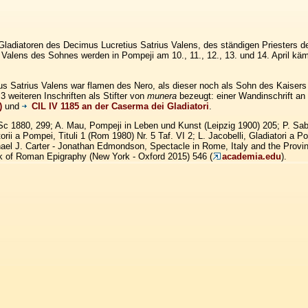
Gladiatoren des Decimus Lucretius Satrius Valens, des ständigen Priesters 
 Valens des Sohnes werden in Pompeji am 10., 11., 12., 13. und 14. April käm
s Satrius Valens war flamen des Nero, als dieser noch als Sohn des Kaisers 
 3 weiteren Inschriften als Stifter von
munera
bezeugt: einer Wandinschrift a
)
und
CIL IV 1185 an der Caserma dei Gladiatori
.
NSc 1880, 299; A. Mau, Pompeji in Leben und Kunst (Leipzig 1900) 205; P. Sab
torii a Pompei, Tituli 1 (Rom 1980) Nr. 5 Taf. VI 2; L. Jacobelli, Gladiatori a 
ael J. Carter - Jonathan Edmondson, Spectacle in Rome, Italy and the Provin
 of Roman Epigraphy (New York - Oxford 2015) 546 (
academia.edu
).