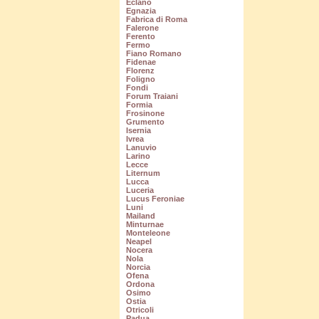
Eclano
Egnazia
Fabrica di Roma
Falerone
Ferento
Fermo
Fiano Romano
Fidenae
Florenz
Foligno
Fondi
Forum Traiani
Formia
Frosinone
Grumento
Isernia
Ivrea
Lanuvio
Larino
Lecce
Liternum
Lucca
Luceria
Lucus Feroniae
Luni
Mailand
Minturnae
Monteleone
Neapel
Nocera
Nola
Norcia
Ofena
Ordona
Osimo
Ostia
Otricoli
Padua